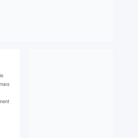
de
 mais
ement