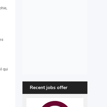
phie,
es
l qui
Recent jobs offer