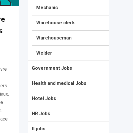
Mechanic
re
Warehouse clerk
s
Warehouseman
Welder
Government Jobs
uvre
Health and medical Jobs
vers
aux.
Hotel Jobs
de
s
HR Jobs
lace
It jobs