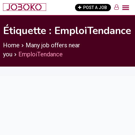
Skip
POST A JOB
to
content
Étiquette :
EmploiTendance
Home
Many job offers near
you
EmploiTendance