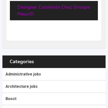
Designer Cuisiniste Chez Groupe
HausID
20
$
–
31,68
$
per hour
(Negotiable)
Categories
Administrative jobs
Architecture jobs
Boost