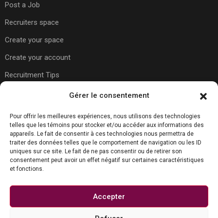
Post a Job
Recruiters space
Create your space
Create your account
Recruitment Tips
Gérer le consentement
Usefull Links
Pour offrir les meilleures expériences, nous utilisons des technologies
telles que les témoins pour stocker et/ou accéder aux informations des
appareils. Le fait de consentir à ces technologies nous permettra de
traiter des données telles que le comportement de navigation ou les ID
About Us
uniques sur ce site. Le fait de ne pas consentir ou de retirer son
consentement peut avoir un effet négatif sur certaines caractéristiques
Contact Us
et fonctions.
Carreer Tips
Privacy Policy
Accepter