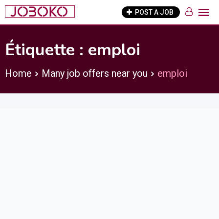
Skip
POST A JOB
to
content
Étiquette :
emploi
Home
Many job offers near you
emploi