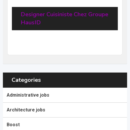
Designer Cuisiniste Chez Groupe
HausID
20
$
–
31,68
$
per hour
(Negotiable)
Categories
Administrative jobs
Architecture jobs
Boost