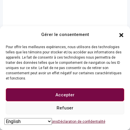
Gérer le consentement
Pour offrir les meilleures expériences, nous utilisons des technologies
telles que les témoins pour stocker et/ou accéder aux informations des
appareils. Le fait de consentir à ces technologies nous permettra de
traiter des données telles que le comportement de navigation ou les ID
uniques sur ce site. Le fait de ne pas consentir ou de retirer son
consentement peut avoir un effet négatif sur certaines caractéristiques
et fonctions.
Leave a Reply
Accepter
Votre adresse courriel ne sera pas publiée.
Les
Refuser
Contact us
champs obligatoires sont indiqués avec
*
Open chaty
Politique de témoins
Déclaration de confidentialité