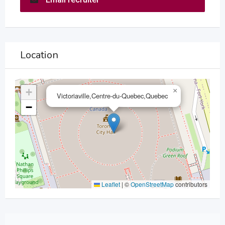
Location
+
×
Victoriaville,Centre-du-Quebec,Quebec
−
Leaflet
|
©
OpenStreetMap
contributors