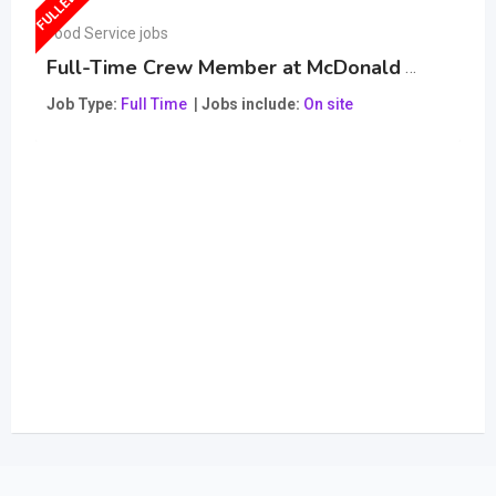
FULLED
F
Food Service jobs
Full-Time Crew Member at McDonald
Popular
Job Type
Full Time
Jobs include
On site
lar