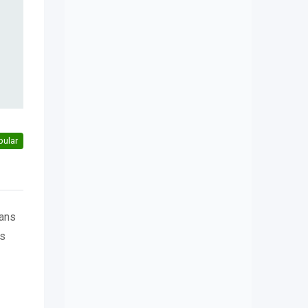
pular
dans
ns