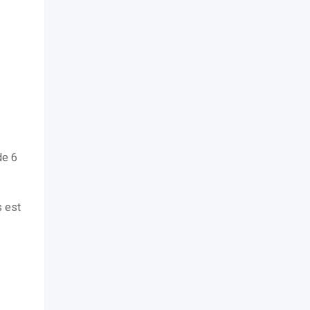
de 6
s est