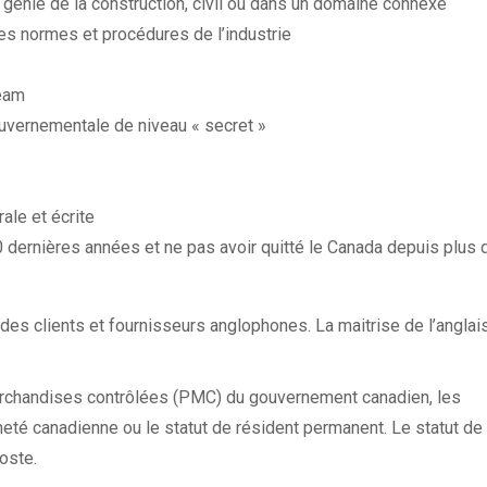
 génie de la construction, civil ou dans un domaine connexe
es normes et procédures de l’industrie
beam
gouvernementale de niveau « secret »
ale et écrite
 dernières années et ne pas avoir quitté le Canada depuis plus 
des clients et fournisseurs anglophones. La maitrise de l’anglai
chandises contrôlées (PMC) du gouvernement canadien, les
neté canadienne ou le statut de résident permanent. Le statut de
oste.