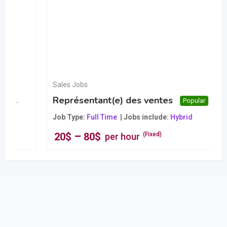
–
20
$
80
$
(Fixed)
per hour
Popular