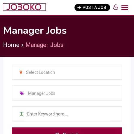
Skip
POST A JOB
to
content
Manager Jobs
Home
Manager Jobs
Select Location
Manager Jobs