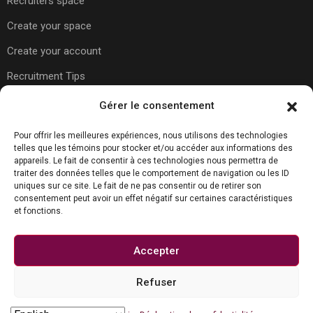
Recruiters space
Create your space
Create your account
Recruitment Tips
Gérer le consentement
Usefull Links
Pour offrir les meilleures expériences, nous utilisons des technologies
telles que les témoins pour stocker et/ou accéder aux informations des
appareils. Le fait de consentir à ces technologies nous permettra de
About Us
traiter des données telles que le comportement de navigation ou les ID
uniques sur ce site. Le fait de ne pas consentir ou de retirer son
Contact Us
consentement peut avoir un effet négatif sur certaines caractéristiques
et fonctions.
Carreer Tips
Privacy Policy
Accepter
Refuser
Contact us
© Copyright Joboko.net 2023